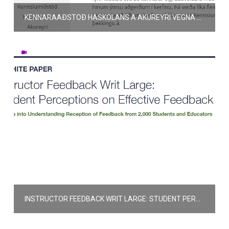
KENNARAAÐSTOÐ HÁSKÓLANS Á AKUREYRI VEGNA TURNITIN
INSTRUCTOR FEEDBACK WRIT LARGE: STUDENT PERCEPTIONS ON EFFECTIVE FEEDBACK