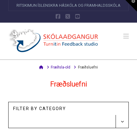
T
RITSKIMUN ÍSLENSKRA HÁSKÓLA OG FRAMHALDSSKÓLA
t
W
Facebook
X
YouTube
Na
Home
Fræðsla-old
Fræðsluefni
Fræðsluefni
FILTER BY CATEGORY