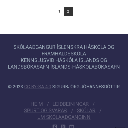
1
2
SKÓLAAÐGANGUR ÍSLENSKRA HÁSKÓLA OG
FRAMHALDSSKÓLA
KENNSLUSVIÐ HÁSKÓLA ÍSLANDS OG
LANDSBÓKASAFN ÍSLANDS-HÁSKÓLABÓKASAFN
© 2023
CC BY-SA 4.0
SIGURBJÖRG JÓHANNESDÓTTIR
HEIM
LEIÐBEININGAR
SPURT OG SVARAÐ
SKÓLAR
UM SKÓLAAÐGANGINN