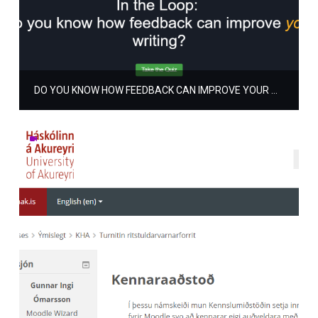
DO YOU KNOW HOW FEEDBACK CAN IMPROVE YOUR WRITING? PARTICIPATE IN A QUIZ!!!