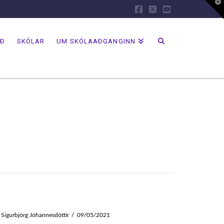
T
t
Facebook
X
YouTube
W
AÐ
SKÓLAR
UM SKÓLAAÐGANGINN
Sigurbjörg Jóhannesdóttir
09/05/2021