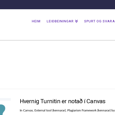
HEIM
LEIÐBEININGAR
SPURT OG SVAR
Hvernig Turnitin er notað í Canvas
In
Canvas
,
External tool (kennarar)
,
Plagiarism Framework (kennarar)
by 