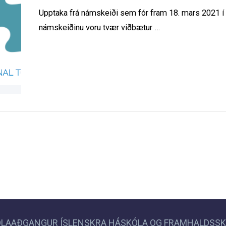
Upptaka frá námskeiði sem fór fram 18. mars 2021 í 
námskeiðinu voru tvær viðbætur …
LAAÐGANGUR ÍSLENSKRA HÁSKÓLA OG FRAMHALDSS