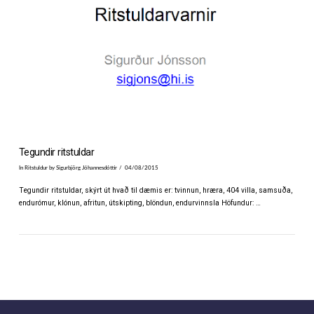
Tegundir ritstuldar
In
Ritstuldur
by Sigurbjörg Jóhannesdóttir
04/08/2015
Tegundir ritstuldar, skýrt út hvað til dæmis er: tvinnun, hræra, 404 villa, samsuða,
endurómur, klónun, afritun, útskipting, blöndun, endurvinnsla Höfundur: …