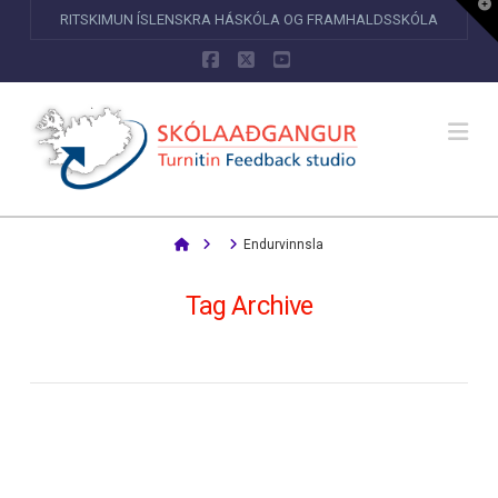
T
RITSKIMUN ÍSLENSKRA HÁSKÓLA OG FRAMHALDSSKÓLA
t
W
Facebook
X
YouTube
Na
Home
Endurvinnsla
Tag Archive