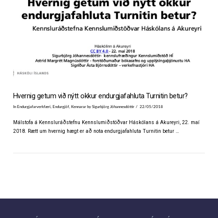
VIEW POST
Hvernig getum við nýtt okkur endurgjafahluta Turnitin betur?
In
Endurgjafarverkfæri
,
Endurgjöf
,
Kennarar
by Sigurbjörg Jóhannesdóttir
22/05/2018
Málstofa á Kennsluráðstefnu Kennslumiðstöðvar Háskólans á Akureyri, 22. maí
2018. Rætt um hvernig hægt er að nota endurgjafahluta Turnitin betur …