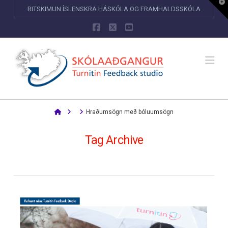
T
RITSKIMUN ÍSLENSKRA HÁSKÓLA OG FRAMHALDSSKÓLA
t
W
Facebook
X
YouTube
Na
Home
Hraðumsögn með bóluumsögn
Tag Archive