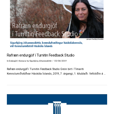
Rafræn endurgjöf í Turnitin Feedback Studio
In
Endurgjöf
,
Kennarar
by Sigurbjörg Jóhannesdóttir
03/08/2019
Rafræn endurgjöf í Turnitin Feedback Studio Grein birt í Tímariti
Kennslumiðstöðvar Háskóla Íslands, 2019, 7. árgangi, 1. tölublaði. Vefslóðin á …