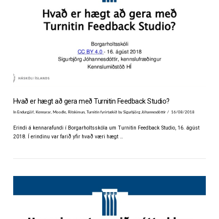
VIEW POST
Hvað er hægt að gera með Turnitin Feedback Studio?
In
Endurgjöf
,
Kennarar
,
Moodle
,
Ritskimun
,
Turnitin fyrirtækið
by Sigurbjörg Jóhannesdóttir
16/08/2018
Erindi á kennarafundi í Borgarholtsskóla um Turnitin Feedback Studio, 16. ágúst
2018. Í erindinu var farið yfir hvað væri hægt …