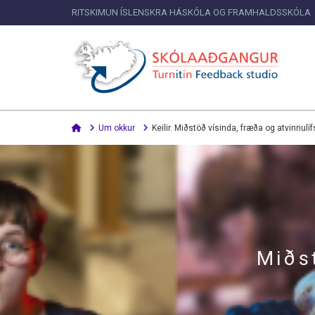
RITSKIMUN ÍSLENSKRA HÁSKÓLA OG FRAMHALDSSKÓLA
Home
Um okkur
Keilir. Miðstöð vísinda, fræða og atvinnulíf
Miðs