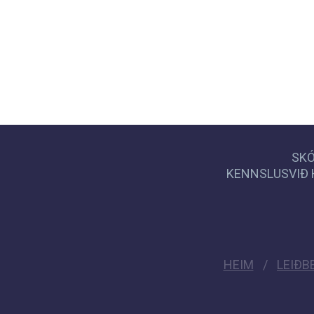
SKÓ
KENNSLUSVIÐ 
HEIM
LEIÐB