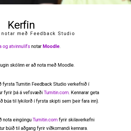
Kerfin
 notar með Feedback Studio
a og atvinnulífs
notar
Moodle
.
plugin skólinn er að nota með Moodle.
ð fyrsta Turnitin Feedback Studio verkefnið í
r fyrir þá á vefsvæði
Turnitin.com
. Kennarar geta
 búa til lykilorð í fyrsta skipti sem þeir fara inn).
að nota eingöngu
Turnitin.com
fyrir skilaverkefni
 búið til aðgang fyrir viðkomandi kennara.