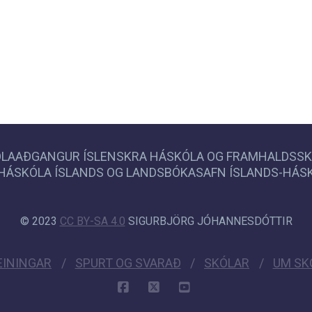
LAAÐGANGUR ÍSLENSKRA HÁSKÓLA OG FRAMHALDSS
HÁSKÓLA ÍSLANDS OG LANDSBÓKASAFN ÍSLANDS-HÁ
© 2023
CC BY-SA 4.0
SIGURBJÖRG JÓHANNESDÓTTIR
EININGAR
SPURT OG SVARAÐ
SKÓLAR
UM SK
FACEBOOK
X
YOUTUBE