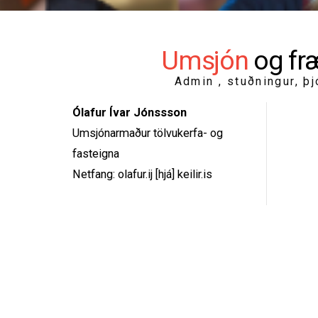
Umsjón
og fr
Admin , stuðningur, þ
Ólafur Ívar Jónssson
Umsjónarmaður tölvukerfa- og
fasteigna
Netfang: olafur.ij [hjá] keilir.is