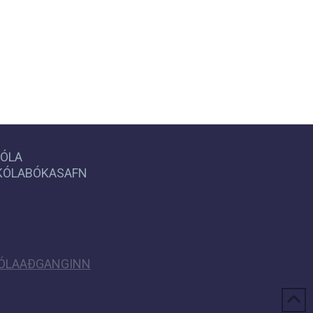
KÓLA
SKÓLABÓKASAFN
ÓLAAÐGANGINN