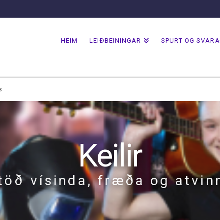
HEIM
LEIÐBEININGAR
SPURT OG SVAR
s
Keilir
töð vísinda, fræða og atvinn