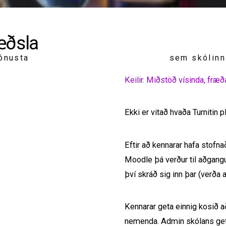
æðsla
jónusta
sem skólinn
Keilir. Miðstöð vísinda, fræð
Ekki er vitað hvaða Turnitin 
Eftir að kennarar hafa stofna
Moodle þá verður til aðgangu
því skráð sig inn þar (verða að
Kennarar geta einnig kosið 
nemenda. Admin skólans getur