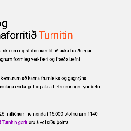
og
naforritið
Turnitin
, skólum og stofnunum til að auka fræðilegan
gegnum formleg verkfæri og fræðsluefni.
pa kennurum að kanna frumleika og gagnrýna
ulaga endurgjöf og skila betri umsögn fyrir betri
n 26 milljónum nemenda í 15.000 stofnunum í 140
 Turnitin gerir
eru á vefsíðu þeirra.