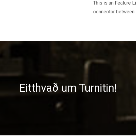
This is an Feature Li
connector between th
Eitthvað um Turnitin!