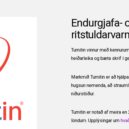
Endurgjafa- 
ritstuldarvar
Turnitin vinnur með kennurum
heiðarleika og bæta skrif í 
Markmið Turnitin er að hjál
hugsun nemenda, að straumlín
niðurstöður.
Turnitin er notað af meira e
löndum. Upplýsingar um
hvað