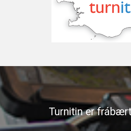
Turnitin er frábær