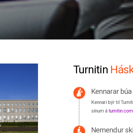
Turnitin
Hásk
Kennarar búa t
Kennari býr til Turn
sínum á
turnitin.com
Nemendur skil