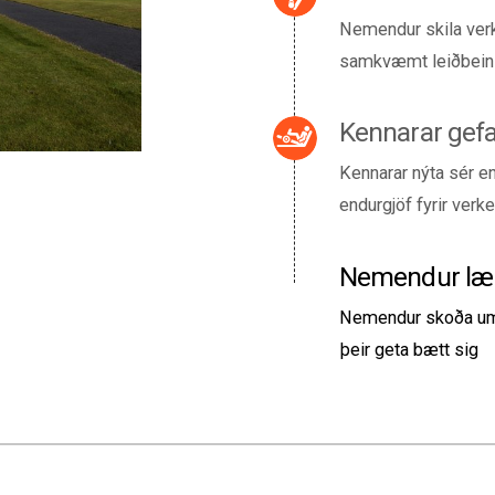
Nemendur skila ver
samkvæmt leiðbeini
Kennarar gefa
Kennarar nýta sér en
endurgjöf fyrir verke
Nemendur lær
Nemendur skoða umsag
þeir geta bætt sig