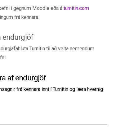
kefni í gegnum Moodle eða á
turnitin.com
ngum frá kennara.
 endurgjöf
durgjafahluta Turnitin til að veita nemendum
fni
a af endurgjöf
nir frá kennara inni í Turnitin og læra hvernig