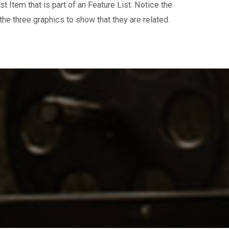
st Item that is part of an Feature List. Notice the
e three graphics to show that they are related.