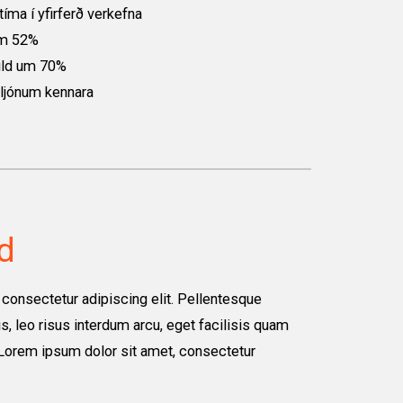
íma í yfirferð verkefna
um 52%
uld um 70%
lljónum kennara
nd
consectetur adipiscing elit. Pellentesque
is, leo risus interdum arcu, eget facilisis quam
, Lorem ipsum dolor sit amet, consectetur