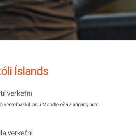
óli Íslands
il verkefni
itin verkefnaskil inni í Moodle eða á aðganginum
a verkefni