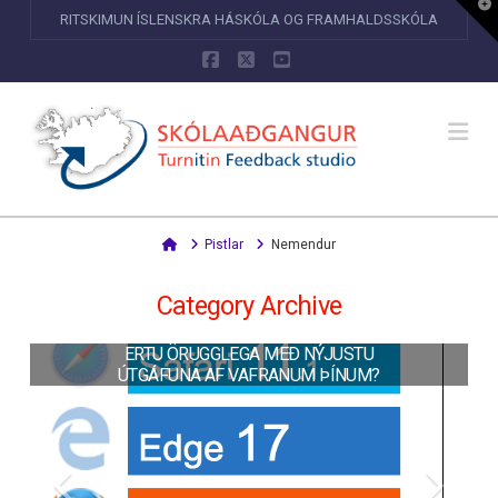
T
RITSKIMUN ÍSLENSKRA HÁSKÓLA OG FRAMHALDSSKÓLA
t
W
Facebook
X
YouTube
Na
Home
Pistlar
Nemendur
Category Archive
ERTU ÖRUGGLEGA MEÐ NÝJUSTU
ÚTGÁFUNA AF VAFRANUM ÞÍNUM?