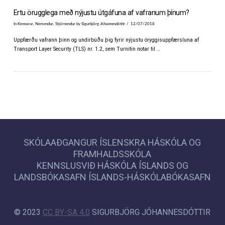
Ertu örugglega með nýjustu útgáfuna af vafranum þínum?
In
Kennarar
,
Nemendur
,
Stjórnendur
by Sigurbjörg Jóhannesdóttir
12/07/2018
Uppfærðu vafrann þinn og undirbúðu þig fyrir nýjustu öryggisuppfærsluna af
Transport Layer Security (TLS) nr. 1.2, sem Turnitin notar til …
SKÓLAAÐGANGUR ÍSLENSKRA HÁSKÓLA OG
FRAMHALDSSKÓLA
KENNSLUSVIÐ HÁSKÓLA ÍSLANDS OG
LANDSBÓKASAFN ÍSLANDS-HÁSKÓLABÓKASAFN
VIEW POST
© 2023
CC BY-SA 4.0
SIGURBJÖRG JÓHANNESDÓTTIR