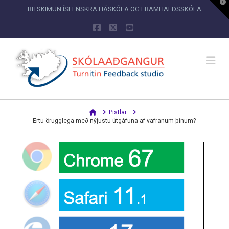
T
RITSKIMUN ÍSLENSKRA HÁSKÓLA OG FRAMHALDSSKÓLA
t
W
Facebook
X
YouTube
Na
Home
Pistlar
Ertu örugglega með nýjustu útgáfuna af vafranum þínum?