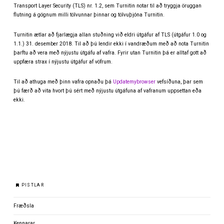
Transport Layer Security (TLS) nr. 1.2, sem Turnitin notar til að tryggja öruggan
flutning á gögnum milli tölvunnar þinnar og tölvuþjóna Turnitin.
Turnitin ætlar að fjarlægja allan stuðning við eldri útgáfur af TLS (útgáfur 1.0 og
1.1.) 31. desember 2018. Til að þú lendir ekki í vandræðum með að nota Turnitin
þarftu að vera með nýjustu útgáfu af vafra. Fyrir utan Turnitin þá er alltaf gott að
uppfæra strax í nýjustu útgáfur af vöfrum.
Til að athuga með þinn vafra opnaðu þá
Updatemybrowser
vefsíðuna, þar sem
þú færð að vita hvort þú sért með nýjustu útgáfuna af vafranum uppsettan eða
ekki.
PISTLAR
Fræðsla
Kennarar