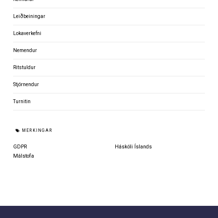
Leiðbeiningar
Lokaverkefni
Nemendur
Ritstuldur
Stjórnendur
Turnitin
MERKINGAR
GDPR
Háskóli Íslands
Málstofa