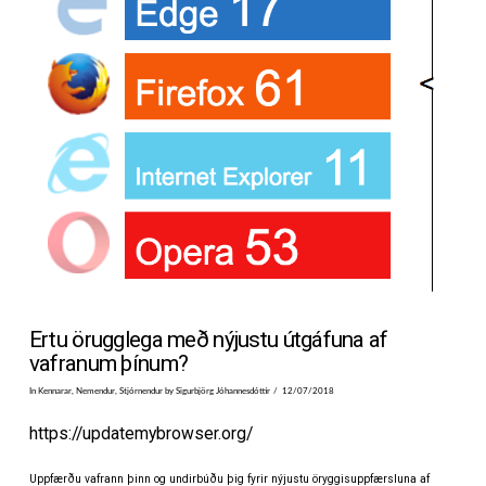
Ertu örugglega með nýjustu útgáfuna af
vafranum þínum?
In
Kennarar
,
Nemendur
,
Stjórnendur
by Sigurbjörg Jóhannesdóttir
12/07/2018
https://updatemybrowser.org/
Uppfærðu vafrann þinn og undirbúðu þig fyrir nýjustu öryggisuppfærsluna af